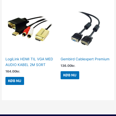
LogiLink HDMI TIL VGA MED
Gembird Cablexpert Premium
AUDIO KABEL 2M SORT
136.00
kr.
164.00
kr.
KØB NU
KØB NU