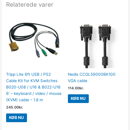
Relaterede varer
Tripp Lite 6ft USB / PS2
Nedis CCGL59000BK100
Cable Kit for KVM Switches
VGA cable
B020-U08 / U16 & B022-U16
114.00
kr.
6′ – keyboard / video / mouse
KØB NU
(KVM) cable – 1.8 m
245.00
kr.
KØB NU