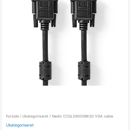
Forside
/
Ukategoriseret
/ Nedis CCGL59000BK30 VGA cable
Ukategoriseret