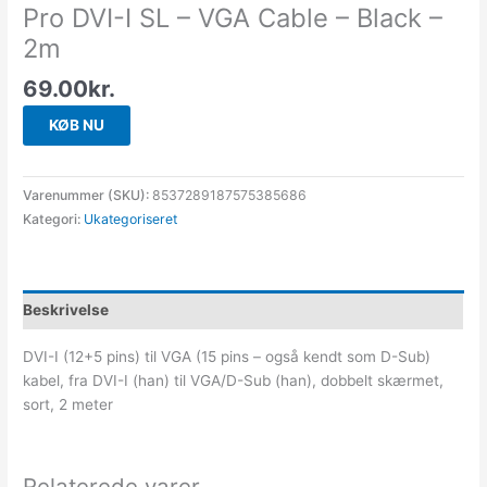
Pro DVI-I SL – VGA Cable – Black –
2m
69.00
kr.
KØB NU
Varenummer (SKU):
8537289187575385686
Kategori:
Ukategoriseret
Beskrivelse
DVI-I (12+5 pins) til VGA (15 pins – også kendt som D-Sub)
kabel, fra DVI-I (han) til VGA/D-Sub (han), dobbelt skærmet,
sort, 2 meter
Relaterede varer