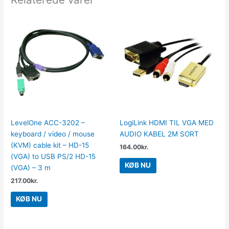
LevelOne ACC-3202 –
LogiLink HDMI TIL VGA MED
keyboard / video / mouse
AUDIO KABEL 2M SORT
(KVM) cable kit – HD-15
164.00
kr.
(VGA) to USB PS/2 HD-15
KØB NU
(VGA) – 3 m
217.00
kr.
KØB NU