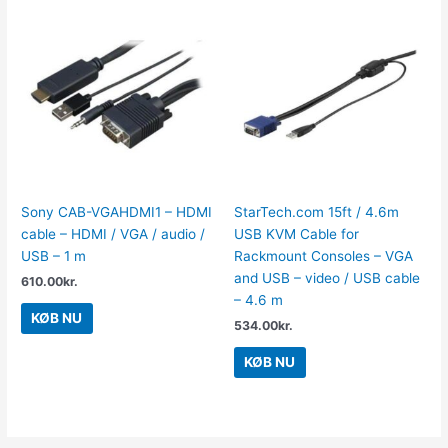
Sony CAB-VGAHDMI1 – HDMI
StarTech.com 15ft / 4.6m
cable – HDMI / VGA / audio /
USB KVM Cable for
USB – 1 m
Rackmount Consoles – VGA
and USB – video / USB cable
610.00
kr.
– 4.6 m
KØB NU
534.00
kr.
KØB NU