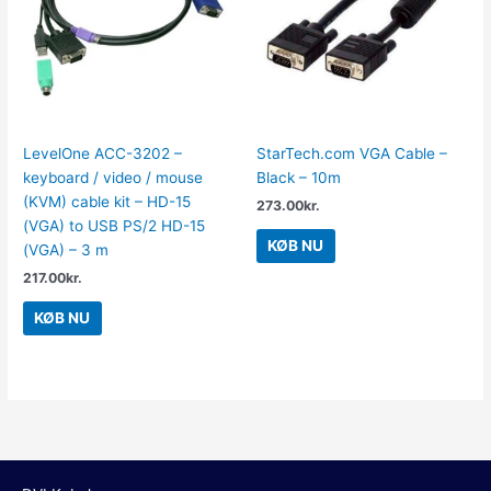
LevelOne ACC-3202 –
StarTech.com VGA Cable –
keyboard / video / mouse
Black – 10m
(KVM) cable kit – HD-15
273.00
kr.
(VGA) to USB PS/2 HD-15
KØB NU
(VGA) – 3 m
217.00
kr.
KØB NU