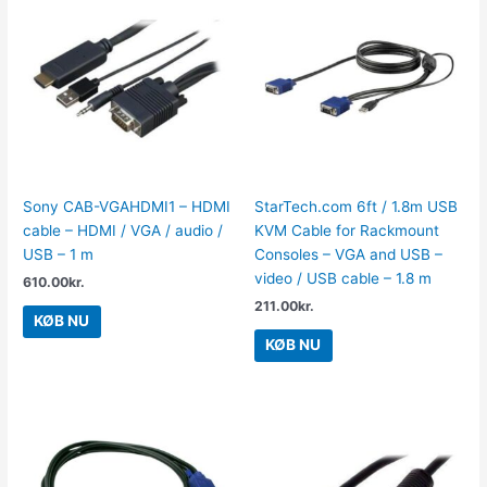
Sony CAB-VGAHDMI1 – HDMI
StarTech.com 6ft / 1.8m USB
cable – HDMI / VGA / audio /
KVM Cable for Rackmount
USB – 1 m
Consoles – VGA and USB –
video / USB cable – 1.8 m
610.00
kr.
211.00
kr.
KØB NU
KØB NU