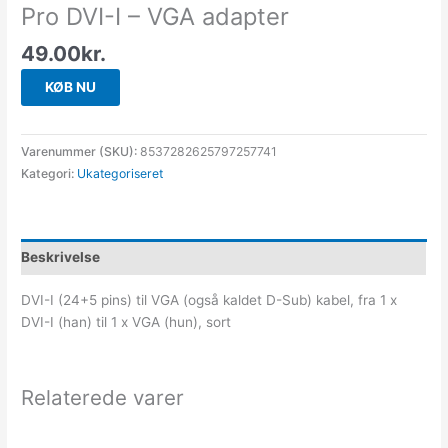
Pro DVI-I – VGA adapter
49.00
kr.
KØB NU
Varenummer (SKU):
8537282625797257741
Kategori:
Ukategoriseret
Beskrivelse
DVI-I (24+5 pins) til VGA (også kaldet D-Sub) kabel, fra 1 x
DVI-I (han) til 1 x VGA (hun), sort
Relaterede varer