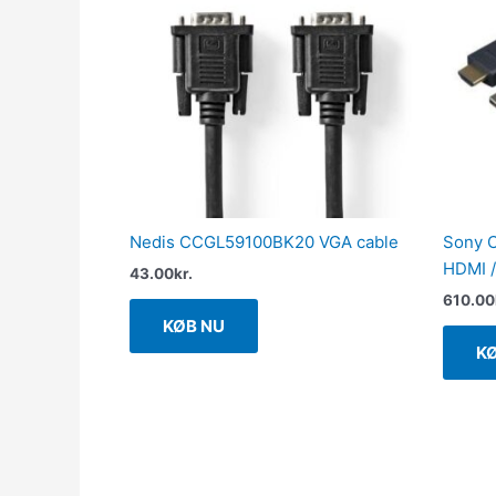
Nedis CCGL59100BK20 VGA cable
Sony 
HDMI /
43.00
kr.
610.00
KØB NU
K