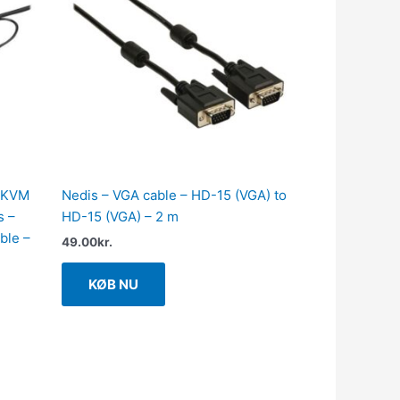
B KVM
Nedis – VGA cable – HD-15 (VGA) to
s –
HD-15 (VGA) – 2 m
ble –
49.00
kr.
KØB NU