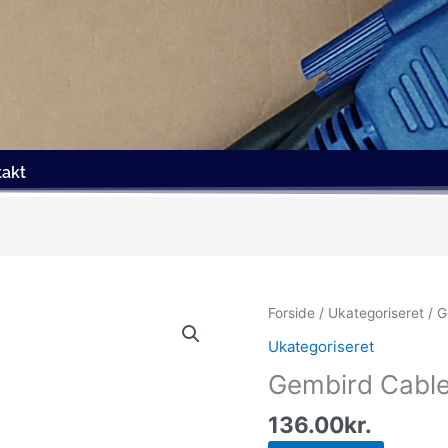
takt
Forside
/
Ukategoriseret
/ G
Ukategoriseret
Gembird Cabl
136.00
kr.