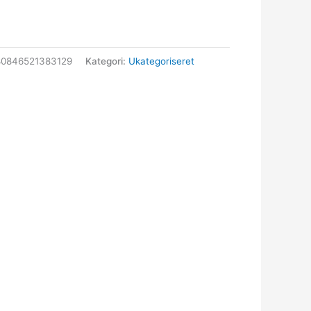
80846521383129
Kategori:
Ukategoriseret