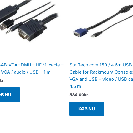
CAB-VGAHDMI1 – HDMI cable –
StarTech.com 15ft / 4.6m US
 VGA / audio / USB – 1 m
Cable for Rackmount Console
VGA and USB – video / USB ca
kr.
4.6 m
ØB NU
534.00
kr.
KØB NU