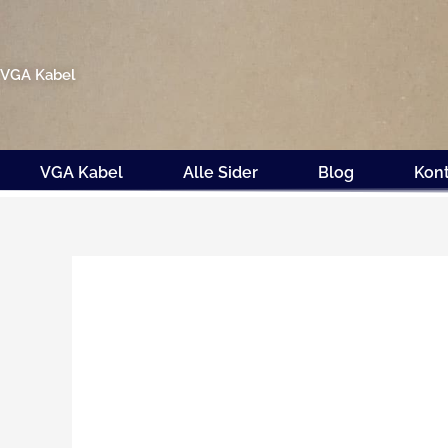
Gå
til
indholdet
VGA Kabel
VGA Kabel
Alle Sider
Blog
Kon