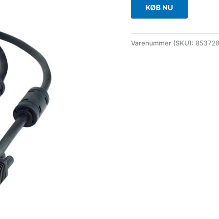
KØB NU
Varenummer (SKU):
85372