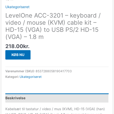
Ukategoriseret
LevelOne ACC-3201 – keyboard /
video / mouse (KVM) cable kit –
HD-15 (VGA) to USB PS/2 HD-15
(VGA) – 1.8 m
218.00
kr.
KØB NU
Varenummer (SKU):
8537288058190417703
Kategori:
Ukategoriseret
Beskrivelse
Kabelsæt til tastatur / video / mus (KVM), HD-15 (VGA) (han)