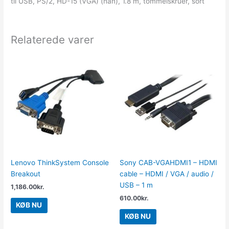
til USB, PS/2, HD-15 (VGA) (han), 1.8 m, tommelskruer, sort
Relaterede varer
Lenovo ThinkSystem Console
Sony CAB-VGAHDMI1 – HDMI
Breakout
cable – HDMI / VGA / audio /
USB – 1 m
1,186.00
kr.
610.00
kr.
KØB NU
KØB NU