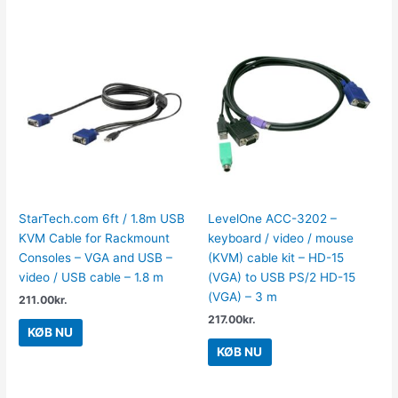
StarTech.com 6ft / 1.8m USB
LevelOne ACC-3202 –
KVM Cable for Rackmount
keyboard / video / mouse
Consoles – VGA and USB –
(KVM) cable kit – HD-15
video / USB cable – 1.8 m
(VGA) to USB PS/2 HD-15
(VGA) – 3 m
211.00
kr.
217.00
kr.
KØB NU
KØB NU