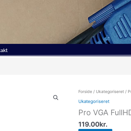
takt
Forside
/
Ukategoriseret
/ P
Ukategoriseret
Pro VGA FullH
119.00
kr.