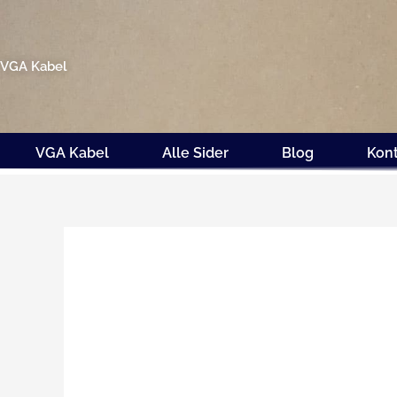
Gå
til
indholdet
VGA Kabel
VGA Kabel
Alle Sider
Blog
Kon