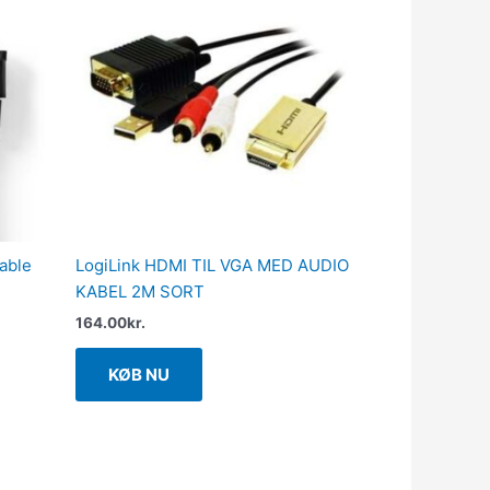
able
LogiLink HDMI TIL VGA MED AUDIO
KABEL 2M SORT
164.00
kr.
KØB NU