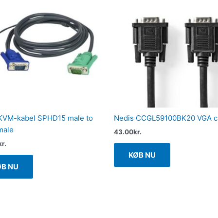
KVM-kabel SPHD15 male to
Nedis CCGL59100BK20 VGA c
male
43.00
kr.
kr.
KØB NU
ØB NU