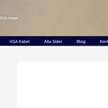
Gå
til
indholdet
VGA Kabel
VGA Kabel
Alle Sider
Blog
Kon