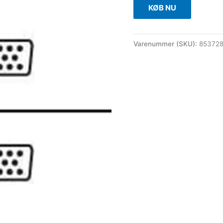
KØB NU
Varenummer (SKU):
85372