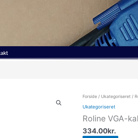
takt
Forside
/
Ukategoriseret
/ R
Ukategoriseret
Roline VGA-ka
334.00
kr.