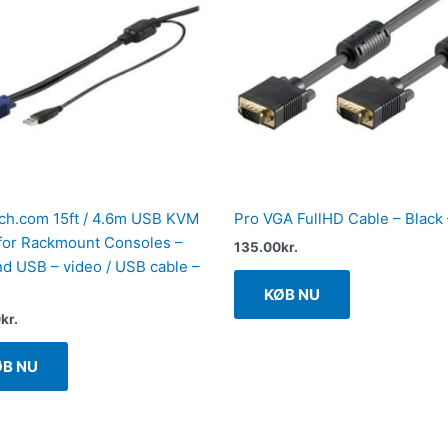
ch.com 15ft / 4.6m USB KVM
Pro VGA FullHD Cable – Black
for Rackmount Consoles –
135.00
kr.
d USB – video / USB cable –
KØB NU
0
kr.
ØB NU