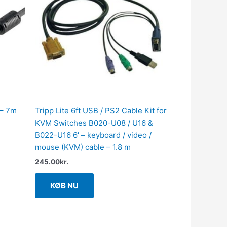
 – 7m
Tripp Lite 6ft USB / PS2 Cable Kit for
KVM Switches B020-U08 / U16 &
B022-U16 6′ – keyboard / video /
mouse (KVM) cable – 1.8 m
245.00
kr.
KØB NU