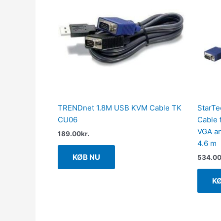
TRENDnet 1.8M USB KVM Cable TK
StarTe
CU06
Cable 
VGA an
189.00
kr.
4.6 m
KØB NU
534.0
K