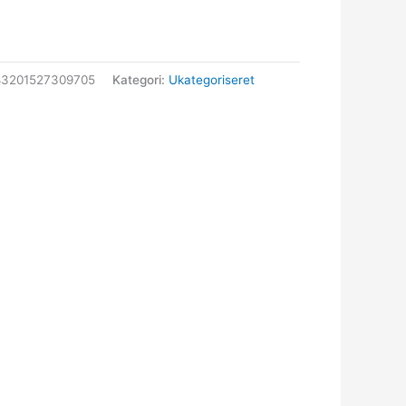
83201527309705
Kategori:
Ukategoriseret